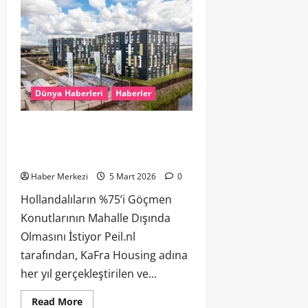
Dünya Haberleri
Haberler
Hollandalıların %75’i Göçmen
Konutlarının Mahalle Dışında Olmasını
İstiyor
Haber Merkezi
5 Mart 2026
0
Hollandalıların %75’i Göçmen
Konutlarının Mahalle Dışında
Olmasını İstiyor Peil.nl
tarafından, KaFra Housing adına
her yıl gerçekleştirilen ve...
Read More