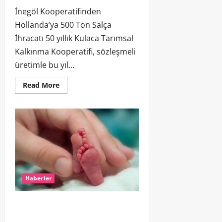
İnegöl Kooperatifinden
Hollanda’ya 500 Ton Salça
İhracatı 50 yıllık Kulaca Tarımsal
Kalkınma Kooperatifi, sözleşmeli
üretimle bu yıl...
Read More
Haberler
Erasmus MC’den Prematüre Bebekler
İçin DNA Testi Uygulaması