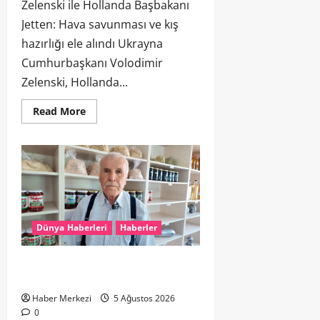
Zelenski ile Hollanda Başbakanı
Jetten: Hava savunması ve kış
hazırlığı ele alındı Ukrayna
Cumhurbaşkanı Volodimir
Zelenski, Hollanda...
Read More
Dünya Haberleri
Haberler
İnegöl Kooperatifinden Hollanda’ya
500 Ton Salça İhracatı
Haber Merkezi
5 Ağustos 2026
0