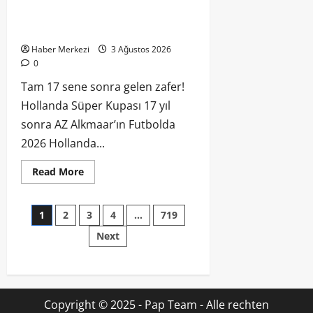
Tam 17 sene sonra gelen zafer!
Hollanda Süper Kupası 17 yıl sonra AZ
Alkmaar’ın
Haber Merkezi
3 Ağustos 2026
0
Tam 17 sene sonra gelen zafer!
Hollanda Süper Kupası 17 yıl
sonra AZ Alkmaar’ın Futbolda
2026 Hollanda...
Read More
1
2
3
4
…
719
Next
Copyright © 2025 - Pap Team - Alle rechten