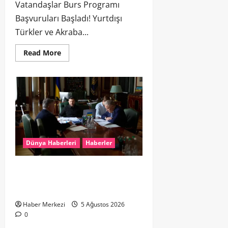
Vatandaşlar Burs Programı
Başvuruları Başladı! Yurtdışı
Türkler ve Akraba...
Read More
Dünya Haberleri
Haberler
Zelenski ile Hollanda Başbakanı
Jetten: Hava savunması ve kış
hazırlığı ele alındı
Haber Merkezi
5 Ağustos 2026
0