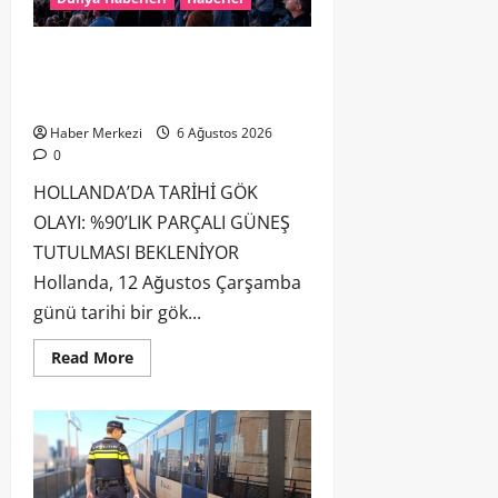
HOLLANDA’DA TARİHİ GÖK OLAYI:
%90’LIK PARÇALI GÜNEŞ TUTULMASI
BEKLENİYOR
Haber Merkezi
6 Ağustos 2026
0
HOLLANDA’DA TARİHİ GÖK
OLAYI: %90’LIK PARÇALI GÜNEŞ
TUTULMASI BEKLENİYOR
Hollanda, 12 Ağustos Çarşamba
günü tarihi bir gök...
Read More