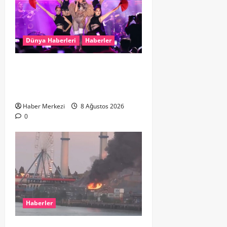
Dünya Haberleri
Haberler
Hande Yener “Hayalimdi” diyerek
ikinci el kıyafetlerini satışa
çıkardı
Haber Merkezi
8 Ağustos 2026
0
Haberler