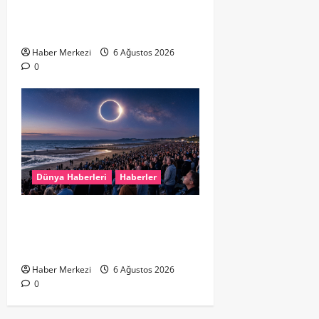
Destek İçin Aile Hekimlerine Akın
Ediyor
Haber Merkezi
6 Ağustos 2026
0
Dünya Haberleri
Haberler
HOLLANDA’DA TARİHİ GÖK OLAYI:
%90’LIK PARÇALI GÜNEŞ
TUTULMASI BEKLENİYOR
Haber Merkezi
6 Ağustos 2026
0