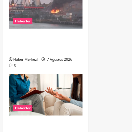
Haberler
ROTTERDAM’DA BÜYÜK YANGIN:
DOKLAAN’DA BİNA ATIKLARI ALEV
ALEV YANIYOR
Haber Merkezi
7 Ağustos 2026
0
Haberler
Hollanda’da Ruh Sağlığı Alarmı:
Genç Yetişkinler Psikolojik