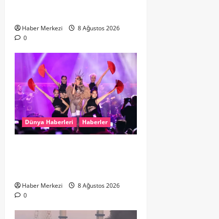
Hollanda dan Dalaman’a Gitti,
Havalimanında Yakalandı
Haber Merkezi
8 Ağustos 2026
0
Dünya Haberleri
Haberler
Hande Yener “Hayalimdi” diyerek
ikinci el kıyafetlerini satışa
çıkardı
Haber Merkezi
8 Ağustos 2026
0