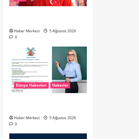
UEFA’dan Atilla Karaoğlan’a kritik
görev
Haber Merkezi
5 Ağustos 2026
0
Dünya Haberleri
Haberler
Yunanistan’da Hollandaca
Öğretmeni Aranıyor!
Haber Merkezi
5 Ağustos 2026
0