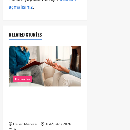
açmalısınız
.
RELATED STORIES
Haberler
Hollanda’da Ruh Sağlığı Alarmı:
Genç Yetişkinler Psikolojik
Destek İçin Aile Hekimlerine Akın
Ediyor
Haber Merkezi
6 Ağustos 2026
0