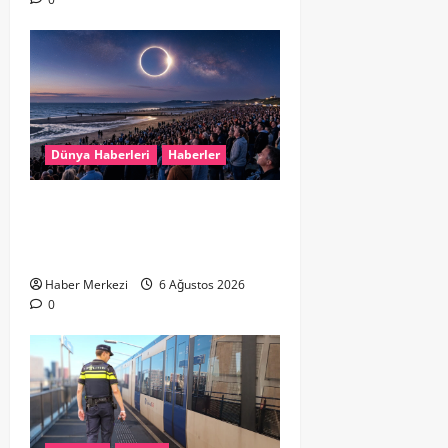
Dünya Haberleri
Haberler
HOLLANDA’DA TARİHİ GÖK OLAYI:
%90’LIK PARÇALI GÜNEŞ
TUTULMASI BEKLENİYOR
Haber Merkezi
6 Ağustos 2026
0