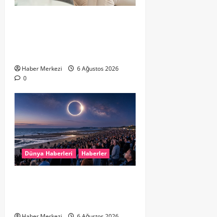
Hollanda’da Ruh Sağlığı Alarmı:
Genç Yetişkinler Psikolojik
Destek İçin Aile Hekimlerine Akın
Ediyor
Haber Merkezi
6 Ağustos 2026
0
Dünya Haberleri
Haberler
HOLLANDA’DA TARİHİ GÖK OLAYI:
%90’LIK PARÇALI GÜNEŞ
TUTULMASI BEKLENİYOR
Haber Merkezi
6 Ağustos 2026