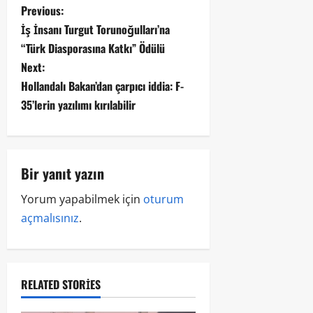
Previous:
İş İnsanı Turgut Torunoğulları’na
“Türk Diasporasına Katkı” Ödülü
Next:
Hollandalı Bakan’dan çarpıcı iddia: F-
35’lerin yazılımı kırılabilir
Bir yanıt yazın
Yorum yapabilmek için
oturum
açmalısınız
.
RELATED STORIES