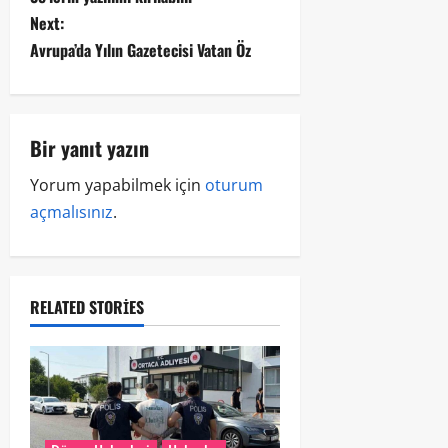
Next:
Avrupa’da Yılın Gazetecisi Vatan Öz
Bir yanıt yazın
Yorum yapabilmek için
oturum
açmalısınız
.
RELATED STORIES