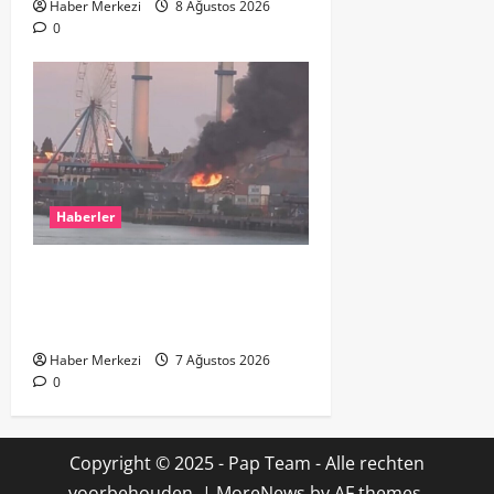
Haber Merkezi
8 Ağustos 2026
0
Haberler
ROTTERDAM’DA BÜYÜK YANGIN:
DOKLAAN’DA BİNA ATIKLARI ALEV
ALEV YANIYOR
Haber Merkezi
7 Ağustos 2026
0
Copyright © 2025 - Pap Team - Alle rechten
voorbehouden.
|
MoreNews
by AF themes.