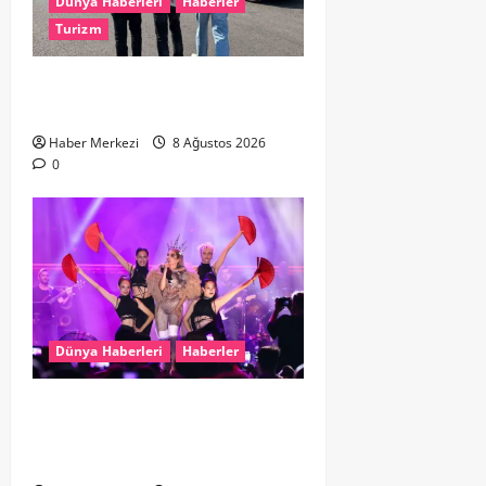
Dünya Haberleri
Haberler
Turizm
Hollanda dan Dalaman’a Gitti,
Havalimanında Yakalandı
Haber Merkezi
8 Ağustos 2026
0
Dünya Haberleri
Haberler
Hande Yener “Hayalimdi” diyerek
ikinci el kıyafetlerini satışa
çıkardı