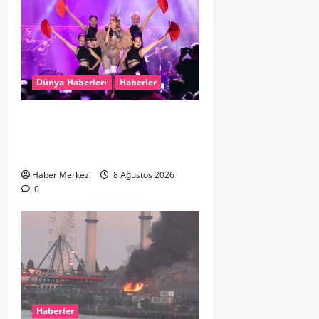
Dünya Haberleri
Haberler
Hande Yener “Hayalimdi” diyerek
ikinci el kıyafetlerini satışa
çıkardı
Haber Merkezi
8 Ağustos 2026
0
Haberler