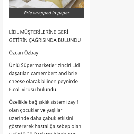
Brie wrapped in paper
LİDL MÜŞTERİLERİNE GERİ
GETİRİN ÇAĞRISINDA BULUNDU
Özcan Özbay
Ünlü Süpermarketler zinciri Lidl
daşatılan camembert and brie
cheese olarak bilinen peynirde
E.coli virüsü bulundu.
Özellikle bağışıklık sistemi zayıf
olan çocuklar ve yaşlılar
üzerinde daha çabuk etkisini
göstererek hastalığa sebep olan