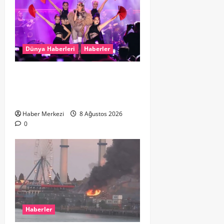
Dünya Haberleri
Haberler
Hande Yener “Hayalimdi” diyerek
ikinci el kıyafetlerini satışa
çıkardı
Haber Merkezi
8 Ağustos 2026
0
Haberler