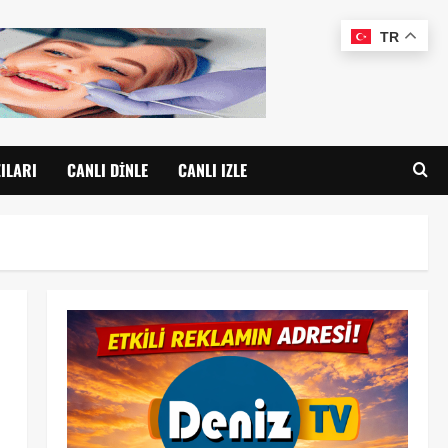
TR
ILARI
CANLI DINLE
CANLI IZLE