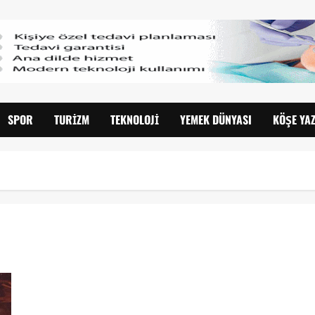
SPOR
TURIZM
TEKNOLOJI
YEMEK DÜNYASI
KÖŞE YAZ
“Özgür Aras’la Baş Başa”nın Konuğu Yonca Evcimik Oldu!