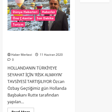
Dünya Haberleri
Haberler
Öne Çıkanlar
Son Dakika
Turizm
HOLLANDA`NIN TÜRKİYE`YE SEYAHAT
İÇİN ‘RİSK ALMAYIN’ TAVSİYESİ
TARTIŞILIYOR
Haber Merkezi
11 Haziran 2020
0
HOLLANDANIN TÜRKİYEYE
SEYAHAT İÇİN ‘RİSK ALMAYIN’
TAVSİYESİ TARTIŞILIYOR Özcan
Özbay Geçtiğimiz gün Hollanda
Başbakanı Rutte tarafından
yapılan...
Read More