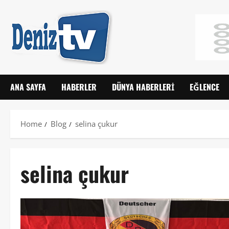
ANA SAYFA
HABERLER
DÜNYA HABERLERI
EĞLENCE
Home
Blog
selina çukur
selina çukur