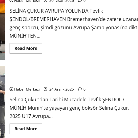
Haber Merkezi
20 Nisan 2026
0
SELİNA ÇUKUR AVRUPA YOLUNDA Tevfik
ŞENDÖL/BREMERHAVEN Bremerhaven’de zafere uzana
genç sporcu, şimdi gözünü Avrupa Şampiyonası’na dikti
MÜNİH’TEN...
Read More
Selina Çukur’dan Tarihi Mücadele
Haber Merkezi
24 Aralık 2025
0
Selina Çukur’dan Tarihi Mücadele Tevfik ŞENDÖL /
MÜNİH Münih’te yaşayan genç boksör Selina Çukur,
2025 U17 Avrupa...
Read More