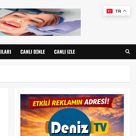
TR
ILARI
CANLI DINLE
CANLI IZLE