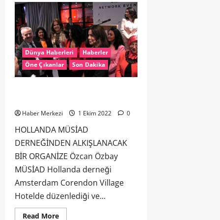
Dünya Haberleri
Haberler
Öne Çıkanlar
Son Dakika
HOLLANDA MÜSİAD DERNEĞİNDEN
ALKIŞLANACAK BİR ORGANİZE
Haber Merkezi
1 Ekim 2022
0
HOLLANDA MÜSİAD
DERNEĞİNDEN ALKIŞLANACAK
BİR ORGANİZE Özcan Özbay
MÜSİAD Hollanda derneği
Amsterdam Corendon Village
Hotelde düzenlediği ve...
Read More