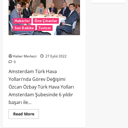
Haberler
Öne Çıkanlar
Son Dakika
Turizm
Amsterdam Türk Hava Yolları’nda
Görev Değişimi
Haber Merkezi
27 Eylül 2022
0
Amsterdam Türk Hava
Yolları’nda Görev Değişimi
Özcan Özbay Türk Hava Yolları
Amsterdam Şubesinde 6 yıldır
başarı ile...
Read More