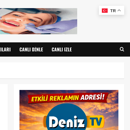
TR
ILARI
CANLI DINLE
CANLI IZLE