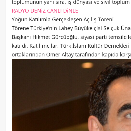
toplumunun yanı sıra, iş dünyası ve sivil toplum 
RADYO DENiZ CANLI DiNLE
Yoğun Katılımla Gerçekleşen Açılış Töreni
Törene Türkiye’nin Lahey Büyükelçisi Selçuk Ün
Başkanı Hikmet Gürcüoğlu, siyasi parti temsilcile
katıldı. Katılımcılar, Türk İslam Kültür Dernekl
ortaklarından Ömer Altay tarafından kapıda karşı