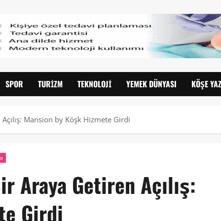
SPOR
TURIZM
TEKNOLOJI
YEMEK DÜNYASI
KÖŞE YAZ
n Açılış: Mansion by Köşk Hizmete Girdi
ı
ir Araya Getiren Açılış:
e Girdi