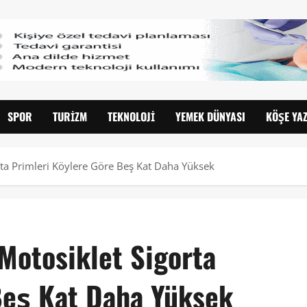
SPOR
TURIZM
TEKNOLOJI
YEMEK DÜNYASI
KÖŞE YAZ
rta Primleri Köylere Göre Beş Kat Daha Yüksek
Motosiklet Sigorta
Beş Kat Daha Yüksek