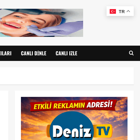
TR
ILARI
CANLI DINLE
CANLI IZLE