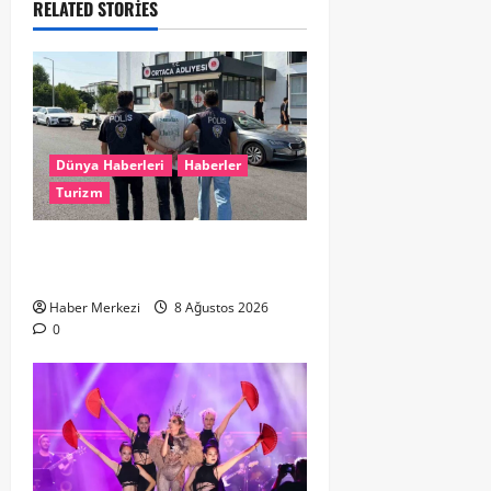
RELATED STORIES
Dünya Haberleri
Haberler
Turizm
Hollanda dan Dalaman’a Gitti,
Havalimanında Yakalandı
Haber Merkezi
8 Ağustos 2026
0