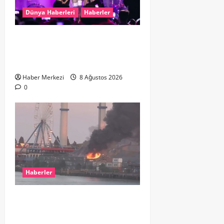
Dünya Haberleri
Haberler
Hande Yener “Hayalimdi” diyerek
ikinci el kıyafetlerini satışa
çıkardı
Haber Merkezi
8 Ağustos 2026
0
Haberler
ROTTERDAM’DA BÜYÜK YANGIN:
DOKLAAN’DA BİNA ATIKLARI ALEV
ALEV YANIYOR