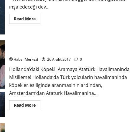
inşa edeceği dev...
Read More
Hollanda’daki Köpekli Aramaya Atatürk Havalimaninda Misilleme!
Haber Merkezi
26 Aralık 2017
0
Hollanda’daki Köpekli Aramaya Atatürk Havalimaninda
Misilleme! Hollanda’da Türk yolcularin havalimaninda
köpekler esiliginde aranmasinin ardindan,
Amsterdam’dan Atatürk Havalimanina...
Read More