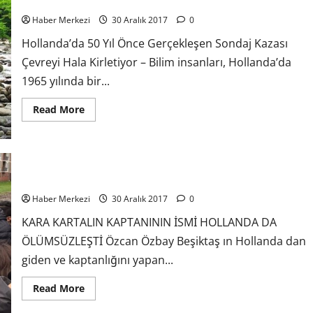
Kirletiyor
Haber Merkezi
30 Aralık 2017
0
Hollanda’da 50 Yıl Önce Gerçekleşen Sondaj Kazası
Çevreyi Hala Kirletiyor – Bilim insanları, Hollanda’da
1965 yılında bir...
Read More
KARA KARTALIN KAPTANININ İSMİ HOLLANDA DA ÖLÜMSÜZLEŞT
Haber Merkezi
30 Aralık 2017
0
KARA KARTALIN KAPTANININ İSMİ HOLLANDA DA
ÖLÜMSÜZLEŞTİ Özcan Özbay Beşiktaş ın Hollanda dan
giden ve kaptanlığını yapan...
Read More