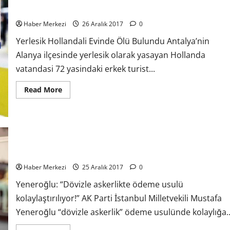
Yerlesik Hollandali Evinde Ölü Bulundu
Haber Merkezi
26 Aralık 2017
0
Yerlesik Hollandali Evinde Ölü Bulundu Antalya’nin
Alanya ilçesinde yerlesik olarak yasayan Hollanda
vatandasi 72 yasindaki erkek turist...
Read More
Yeneroğlu: “Dövizle askerlikte ödeme usulü kolaylaştırılıyor!”
Haber Merkezi
25 Aralık 2017
0
Yeneroğlu: “Dövizle askerlikte ödeme usulü
kolaylaştırılıyor!” AK Parti İstanbul Milletvekili Mustafa
Yeneroğlu “dövizle askerlik” ödeme usulünde kolaylığa..