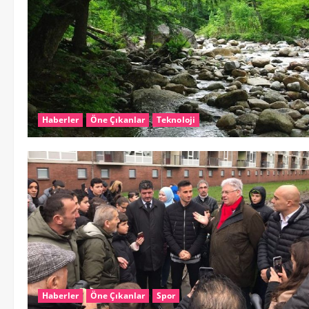
Haberler
Öne Çıkanlar
Teknoloji
Haberler
Öne Çıkanlar
Spor