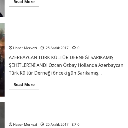
Read More
AZERBAYCAN TÜRK KÜLTÜR DERNEĞİ SARIKAMIŞ ŞEHİTLERİNİ
ANDI
Haber Merkezi
25 Aralık 2017
0
AZERBAYCAN TÜRK KÜLTÜR DERNEĞİ SARIKAMIŞ
ŞEHİTLERİNİ ANDI Özcan Özbay Hollanda Azerbaycan
Türk Kültür Derneği önceki gün Sarıkamış...
Read More
İnsülin İğnesi Mükemmel Bir Cinayet Silahı
Haber Merkezi
25 Aralık 2017
0