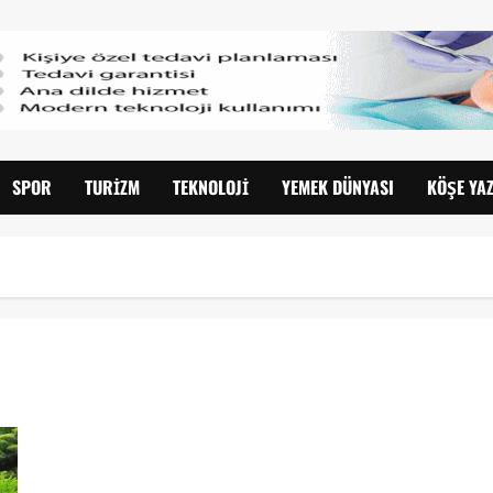
SPOR
TURIZM
TEKNOLOJI
YEMEK DÜNYASI
KÖŞE YAZ
Hollanda’da 50 Yıl Önce Gerçekleşen Sondaj Kazası Çevreyi Hala