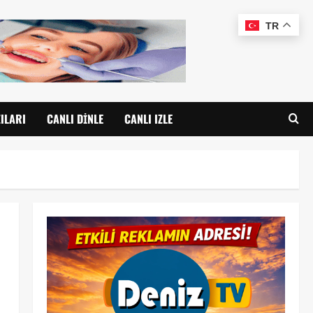
TR
ILARI
CANLI DINLE
CANLI IZLE