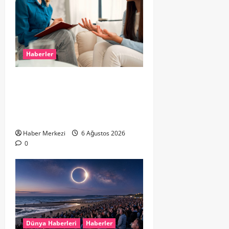
Haberler
Hollanda’da Ruh Sağlığı Alarmı:
Genç Yetişkinler Psikolojik
Destek İçin Aile Hekimlerine Akın
Ediyor
Haber Merkezi
6 Ağustos 2026
0
Dünya Haberleri
Haberler