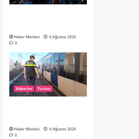
HOLLANDA’DA TARİHİ GÖK OLAYI:
%90’LIK PARÇALI GÜNEŞ
TUTULMASI BEKLENİYOR
Haber Merkezi
6 Ağustos 2026
0
Haberler
Turizm
Dikkat..! Rotterdam’da Metro
Seferlerine 10 Günlük Düzenleme:
Şehir Merkezinde Hat Bölündü
Haber Merkezi
6 Ağustos 2026
0