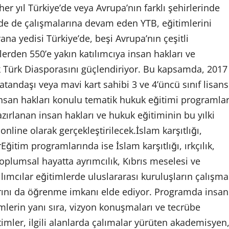
er yıl Türkiye’de veya Avrupa’nın farklı şehirlerinde
de de çalışmalarına devam eden YTB, eğitimlerini
na yedisi Türkiye’de, beşi Avrupa’nın çeşitli
erden 550’e yakın katılımcıya insan hakları ve
k Türk Diasporasını güçlendiriyor. Bu kapsamda, 2017
atandaşı veya mavi kart sahibi 3 ve 4’üncü sınıf lisans
 insan hakları konulu tematik hukuk eğitimi programlar
zırlanan insan hakları ve hukuk eğitiminin bu yılki
online olarak gerçekleştirilecek.İslam karşıtlığı,
rEğitim programlarında ise İslam karşıtlığı, ırkçılık,
 toplumsal hayatta ayrımcılık, Kıbrıs meselesi ve
ılımcılar eğitimlerde uluslararası kuruluşların çalışma
rını da öğrenme imkanı elde ediyor. Programda insan
imlerin yanı sıra, vizyon konuşmaları ve tecrübe
imler, ilgili alanlarda çalımalar yürüten akademisyen