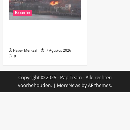
Haberler
ROTTERDAM’DA BÜYÜK YANGIN:
DOKLAAN’DA BİNA ATIKLARI ALEV
ALEV YANIYOR
Haber Merkezi
7 Ağustos 2026
0
Copyright © 2025 - Pap Team - Alle rechten
voorbehouden.
|
MoreNews
by AF themes.