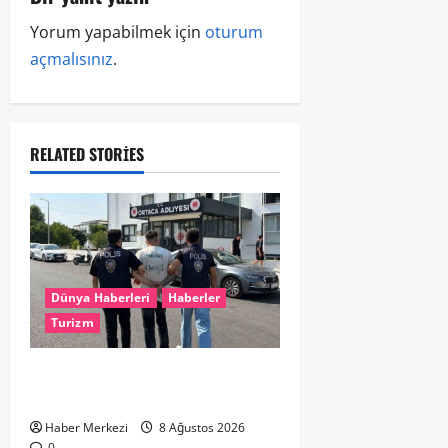
Yorum yapabilmek için
oturum
açmalısınız
.
RELATED STORIES
Dünya Haberleri
Haberler
Turizm
Hollanda dan Dalaman’a Gitti,
Havalimanında Yakalandı
Haber Merkezi
8 Ağustos 2026
0