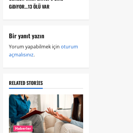
GiDiYOR…13 ÖLÜ VAR
Bir yanıt yazın
Yorum yapabilmek için
oturum
açmalısınız
.
RELATED STORIES
Haberler