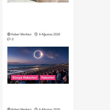
Hollanda’da Ruh Sağlığı Alarmı:
Genç Yetişkinler Psikolojik
Destek İçin Aile Hekimlerine Akın
Ediyor
Haber Merkezi
6 Ağustos 2026
0
Dünya Haberleri
Haberler
HOLLANDA’DA TARİHİ GÖK OLAYI:
%90’LIK PARÇALI GÜNEŞ
TUTULMASI BEKLENİYOR
Haber Merkezi
6 Ağustos 2026