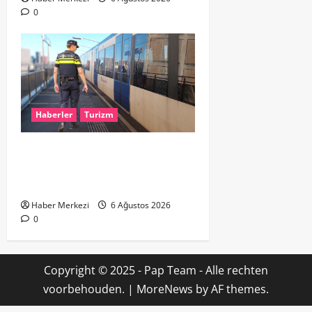
0
Haberler
Turizm
Dikkat..! Rotterdam’da Metro
Seferlerine 10 Günlük Düzenleme:
Şehir Merkezinde Hat Bölündü
Haber Merkezi
6 Ağustos 2026
0
Copyright © 2025 - Pap Team - Alle rechten
voorbehouden.
|
MoreNews
by AF themes.