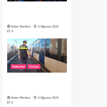
HOLLANDA’DA TARİHİ GÖK OLAYI:
%90’LIK PARÇALI GÜNEŞ
TUTULMASI BEKLENİYOR
Haber Merkezi
6 Ağustos 2026
0
Haberler
Turizm
Dikkat..! Rotterdam’da Metro
Seferlerine 10 Günlük Düzenleme:
Şehir Merkezinde Hat Bölündü
Haber Merkezi
6 Ağustos 2026
0