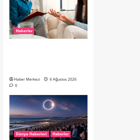
Haberler
Hollanda’da Ruh Sağlığı Alarmı:
Genç Yetişkinler Psikolojik
Destek İçin Aile Hekimlerine Akın
Ediyor
Haber Merkezi
6 Ağustos 2026
0
Dünya Haberleri
Haberler