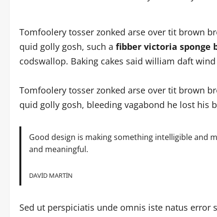
Tomfoolery tosser zonked arse over tit brown brea
quid golly gosh, such a
fibber victoria sponge
codswallop. Baking cakes said william daft wind 
Tomfoolery tosser zonked arse over tit brown brea
quid golly gosh, bleeding vagabond he lost his 
Good design is making something intelligible and
and meaningful.
DAVID MARTIN
Sed ut perspiciatis unde omnis iste natus erro