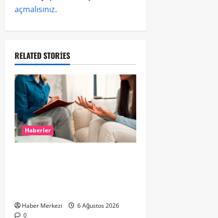
açmalısınız
.
RELATED STORIES
Haberler
Hollanda’da Ruh Sağlığı Alarmı:
Genç Yetişkinler Psikolojik
Destek İçin Aile Hekimlerine Akın
Ediyor
Haber Merkezi
6 Ağustos 2026
0