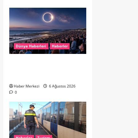
Dünya Haberleri
Haberler
HOLLANDA’DA TARİHİ GÖK OLAYI:
%90’LIK PARÇALI GÜNEŞ
TUTULMASI BEKLENİYOR
Haber Merkezi
6 Ağustos 2026
0
Haberler
Turizm