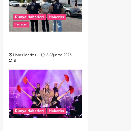
Dünya Haberleri
Haberler
Turizm
Hollanda dan Dalaman’a Gitti,
Havalimanında Yakalandı
Haber Merkezi
8 Ağustos 2026
0
Dünya Haberleri
Haberler
Hande Yener “Hayalimdi” diyerek