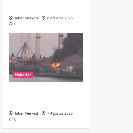
ikinci el kıyafetlerini satışa
çıkardı
Haber Merkezi
8 Ağustos 2026
0
Haberler
ROTTERDAM’DA BÜYÜK YANGIN:
DOKLAAN’DA BİNA ATIKLARI ALEV
ALEV YANIYOR
Haber Merkezi
7 Ağustos 2026
0