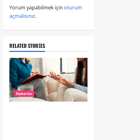
Yorum yapabilmek için
oturum
açmalısınız
.
RELATED STORIES
Haberler
Hollanda’da Ruh Sağlığı Alarmı:
Genç Yetişkinler Psikolojik
Destek İçin Aile Hekimlerine Akın
Ediyor