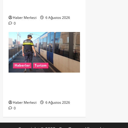
%90’LIK PARÇALI GÜNEŞ
TUTULMASI BEKLENİYOR
Haber Merkezi
6 Ağustos 2026
0
Haberler
Turizm
Dikkat..! Rotterdam’da Metro
Seferlerine 10 Günlük Düzenleme:
Şehir Merkezinde Hat Bölündü
Haber Merkezi
6 Ağustos 2026
0