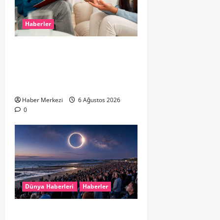
Haberler
Hollanda’da Ruh Sağlığı Alarmı:
Genç Yetişkinler Psikolojik
Destek İçin Aile Hekimlerine Akın
Ediyor
Haber Merkezi
6 Ağustos 2026
0
Dünya Haberleri
Haberler
HOLLANDA’DA TARİHİ GÖK OLAYI: