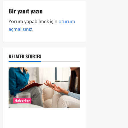
Bir yanıt yazın
Yorum yapabilmek için
oturum
açmalısınız
.
RELATED STORIES
Haberler
Hollanda’da Ruh Sağlığı Alarmı:
Genç Yetişkinler Psikolojik