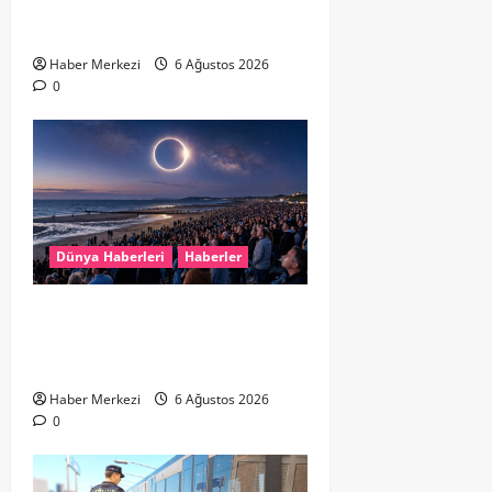
Destek İçin Aile Hekimlerine Akın
Ediyor
Haber Merkezi
6 Ağustos 2026
0
Dünya Haberleri
Haberler
HOLLANDA’DA TARİHİ GÖK OLAYI:
%90’LIK PARÇALI GÜNEŞ
TUTULMASI BEKLENİYOR
Haber Merkezi
6 Ağustos 2026
0