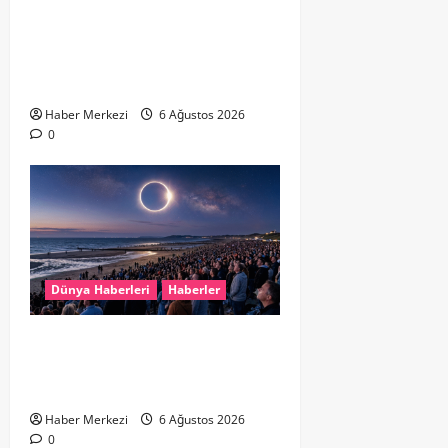
Hollanda’da Ruh Sağlığı Alarmı:
Genç Yetişkinler Psikolojik
Destek İçin Aile Hekimlerine Akın
Ediyor
Haber Merkezi
6 Ağustos 2026
0
Dünya Haberleri
Haberler
HOLLANDA’DA TARİHİ GÖK OLAYI:
%90’LIK PARÇALI GÜNEŞ
TUTULMASI BEKLENİYOR
Haber Merkezi
6 Ağustos 2026
0