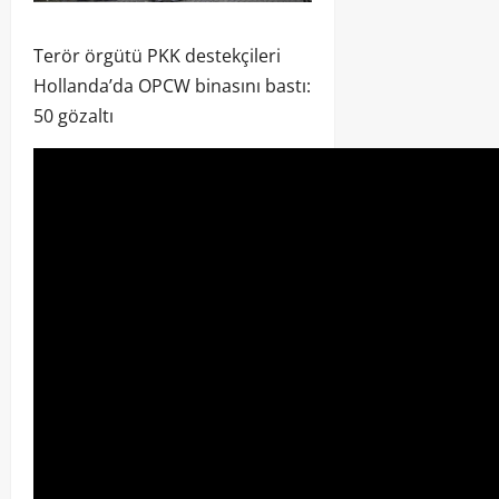
Terör örgütü PKK destekçileri
Hollanda’da OPCW binasını bastı:
50 gözaltı