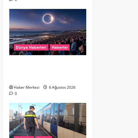
Dünya Haberleri
Haberler
HOLLANDA’DA TARİHİ GÖK OLAYI:
%90’LIK PARÇALI GÜNEŞ
TUTULMASI BEKLENİYOR
Haber Merkezi
6 Ağustos 2026
0