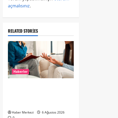
açmalısınız
.
RELATED STORIES
Haberler
Hollanda’da Ruh Sağlığı Alarmı:
Genç Yetişkinler Psikolojik
Destek İçin Aile Hekimlerine Akın
Ediyor
Haber Merkezi
6 Ağustos 2026
0