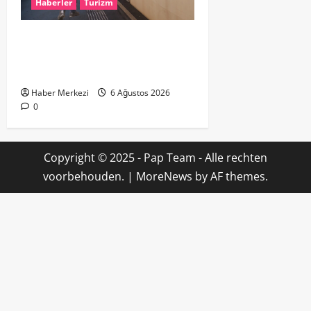
Haberler
Turizm
Dikkat..! Rotterdam’da Metro
Seferlerine 10 Günlük Düzenleme:
Şehir Merkezinde Hat Bölündü
Haber Merkezi
6 Ağustos 2026
0
Copyright © 2025 - Pap Team - Alle rechten
voorbehouden.
|
MoreNews
by AF themes.