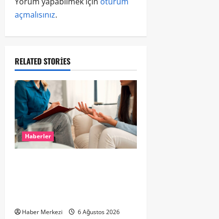
Yorum yapabilmek için
oturum
açmalısınız
.
RELATED STORIES
Haberler
Hollanda’da Ruh Sağlığı Alarmı:
Genç Yetişkinler Psikolojik
Destek İçin Aile Hekimlerine Akın
Ediyor
Haber Merkezi
6 Ağustos 2026