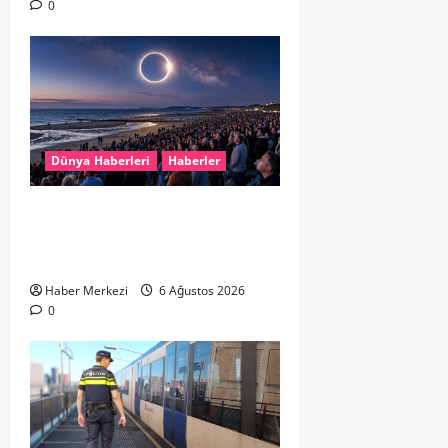
0
Dünya Haberleri
Haberler
HOLLANDA’DA TARİHİ GÖK OLAYI:
%90’LIK PARÇALI GÜNEŞ
TUTULMASI BEKLENİYOR
Haber Merkezi
6 Ağustos 2026
0