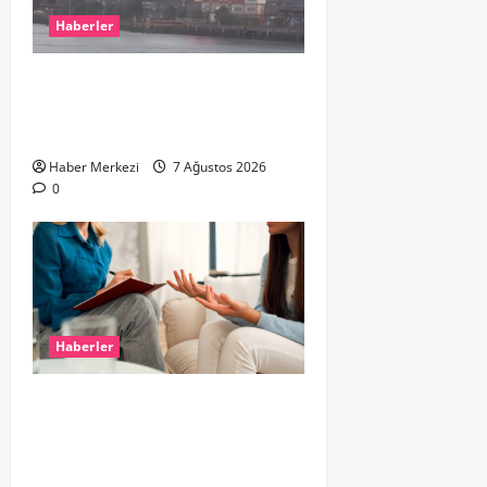
Haberler
ROTTERDAM’DA BÜYÜK YANGIN:
DOKLAAN’DA BİNA ATIKLARI ALEV
ALEV YANIYOR
Haber Merkezi
7 Ağustos 2026
0
Haberler
Hollanda’da Ruh Sağlığı Alarmı:
Genç Yetişkinler Psikolojik
Destek İçin Aile Hekimlerine Akın
Ediyor