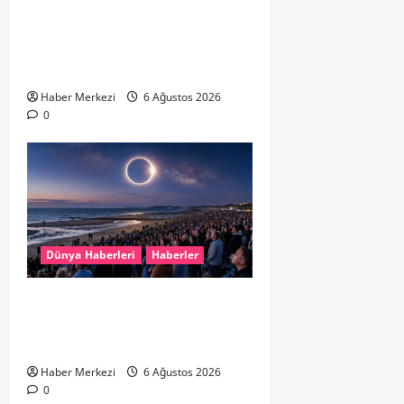
Hollanda’da Ruh Sağlığı Alarmı:
Genç Yetişkinler Psikolojik
Destek İçin Aile Hekimlerine Akın
Ediyor
Haber Merkezi
6 Ağustos 2026
0
Dünya Haberleri
Haberler
HOLLANDA’DA TARİHİ GÖK OLAYI:
%90’LIK PARÇALI GÜNEŞ
TUTULMASI BEKLENİYOR
Haber Merkezi
6 Ağustos 2026
0