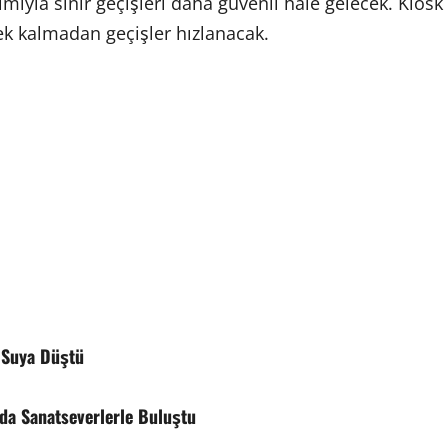
nımıyla sınır geçişleri daha güvenli hale gelecek. Kiosk
k kalmadan geçişler hızlanacak.
 Suya Düştü
da Sanatseverlerle Buluştu