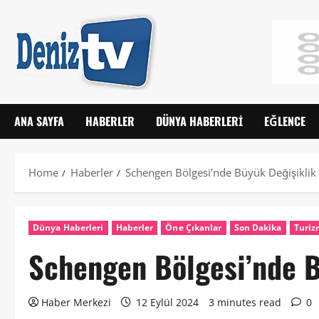
ANA SAYFA
HABERLER
DÜNYA HABERLERI
EĞLENCE
Home
Haberler
Schengen Bölgesi’nde Büyük Değişiklik
Dünya Haberleri
Haberler
Öne Çıkanlar
Son Dakika
Turi
Schengen Bölgesi’nde 
Haber Merkezi
12 Eylül 2024
3 minutes read
0