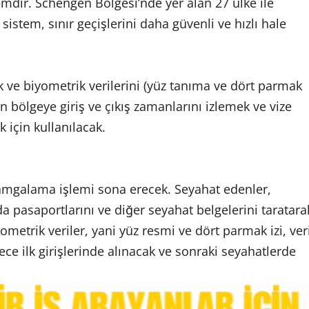
mdir. Schengen Bölgesi’nde yer alan 27 ülke ile
stem, sınır geçişlerini daha güvenli ve hızlı hale
k ve biyometrik verilerini (yüz tanıma ve dört parmak
rın bölgeye giriş ve çıkış zamanlarını izlemek ve vize
k için kullanılacak.
damgalama işlemi sona erecek. Seyahat edenler,
a pasaportlarını ve diğer seyahat belgelerini taratara
ometrik veriler, yani yüz resmi ve dört parmak izi, ver
ece ilk girişlerinde alınacak ve sonraki seyahatlerde