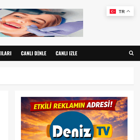
TR
ILARI
CANLI DINLE
CANLI IZLE