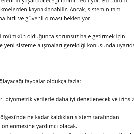
relerinin yaşanabileceği tahmin ediliyor. Bu durum,
cikmelerden kaynaklanabilir. Ancak, sistemin tam
aha hızlı ve güvenli olması bekleniyor.
ecini mümkün olduğunca sorunsuz hale getirmek için
 ve yeni sisteme alışmaları gerektiği konusunda uyarıd
ğlayacağı faydalar oldukça fazla:
lar, biyometrik verilerle daha iyi denetlenecek ve izinsi
 Bölgesi’nde ne kadar kaldıkları sistem tarafından
ın önlenmesine yardımcı olacak.