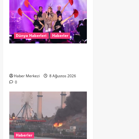
Dünya Haberleri
Haberler
Hande Yener “Hayalimdi” diyerek
ikinci el kıyafetlerini satışa
çıkardı
Haber Merkezi
8 Ağustos 2026
0
Haberler