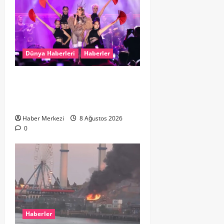
Dünya Haberleri
Haberler
Hande Yener “Hayalimdi” diyerek
ikinci el kıyafetlerini satışa
çıkardı
Haber Merkezi
8 Ağustos 2026
0
Haberler