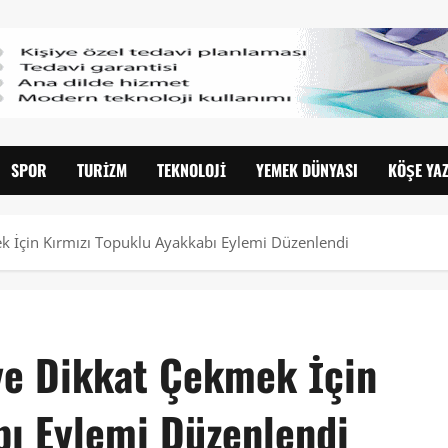
SPOR
TURIZM
TEKNOLOJI
YEMEK DÜNYASI
KÖŞE YAZ
 İçin Kırmızı Topuklu Ayakkabı Eylemi Düzenlendi
ye Dikkat Çekmek İçin
bı Eylemi Düzenlendi