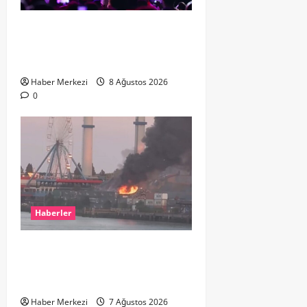
Hande Yener “Hayalimdi” diyerek
ikinci el kıyafetlerini satışa
çıkardı
Haber Merkezi
8 Ağustos 2026
0
Haberler
ROTTERDAM’DA BÜYÜK YANGIN:
DOKLAAN’DA BİNA ATIKLARI ALEV
ALEV YANIYOR
Haber Merkezi
7 Ağustos 2026