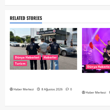
RELATED STORIES
Dünya Haberleri
Haberler
Turizm
Dünya Haberle
Hollanda dan Dalaman’a Gitti,
Hande Yener “H
Havalimanında Yakalandı
ikinci el kıyafe
Haber Merkezi
8 Ağustos 2026
0
Haber Merkezi