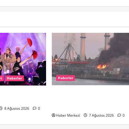
Haberler
ri
Haberler
ROTTERDAM’DA BÜYÜK YANGIN:
ayalimdi” diyerek
DOKLAAN’DA BİNA ATIKLARI ALEV
tlerini satışa çıkardı
ALEV YANIYOR
8 Ağustos 2026
0
Haber Merkezi
7 Ağustos 2026
0