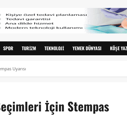
SPOR
TURIZM
TEKNOLOJI
YEMEK DÜNYASI
KÖŞE YAZ
empas Uyarısı
eçimleri İçin Stempas