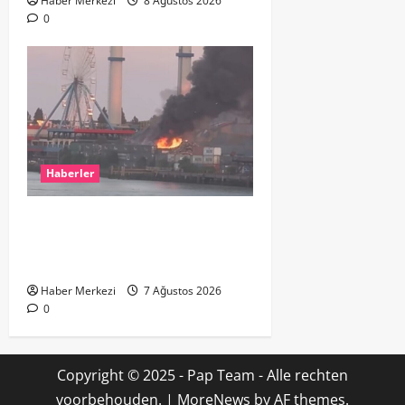
Haber Merkezi
8 Ağustos 2026
0
Haberler
ROTTERDAM’DA BÜYÜK YANGIN:
DOKLAAN’DA BİNA ATIKLARI ALEV
ALEV YANIYOR
Haber Merkezi
7 Ağustos 2026
0
Copyright © 2025 - Pap Team - Alle rechten
voorbehouden.
|
MoreNews
by AF themes.