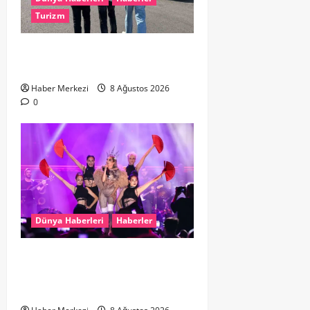
Turizm
Hollanda dan Dalaman’a Gitti,
Havalimanında Yakalandı
Haber Merkezi
8 Ağustos 2026
0
Dünya Haberleri
Haberler
Hande Yener “Hayalimdi” diyerek
ikinci el kıyafetlerini satışa
çıkardı