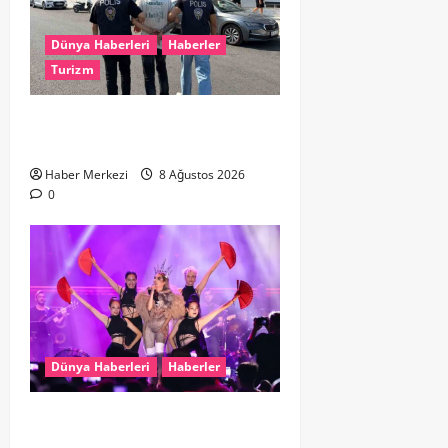
Dünya Haberleri
Haberler
Turizm
Hollanda dan Dalaman’a Gitti,
Havalimanında Yakalandı
Haber Merkezi
8 Ağustos 2026
0
Dünya Haberleri
Haberler
Hande Yener “Hayalimdi” diyerek
ikinci el kıyafetlerini satışa