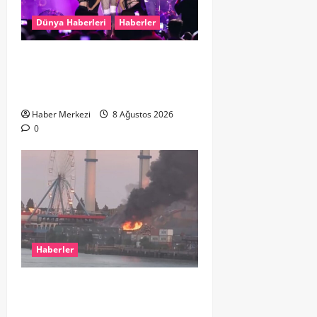
Dünya Haberleri
Haberler
Hande Yener “Hayalimdi” diyerek
ikinci el kıyafetlerini satışa
çıkardı
Haber Merkezi
8 Ağustos 2026
0
Haberler
ROTTERDAM’DA BÜYÜK YANGIN:
DOKLAAN’DA BİNA ATIKLARI ALEV