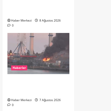
Hande Yener “Hayalimdi” diyerek
ikinci el kıyafetlerini satışa
çıkardı
Haber Merkezi
8 Ağustos 2026
0
Haberler
ROTTERDAM’DA BÜYÜK YANGIN:
DOKLAAN’DA BİNA ATIKLARI ALEV
ALEV YANIYOR
Haber Merkezi
7 Ağustos 2026
0