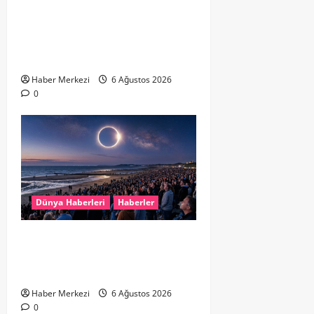
Hollanda’da Ruh Sağlığı Alarmı:
Genç Yetişkinler Psikolojik
Destek İçin Aile Hekimlerine Akın
Ediyor
Haber Merkezi
6 Ağustos 2026
0
Dünya Haberleri
Haberler
HOLLANDA’DA TARİHİ GÖK OLAYI:
%90’LIK PARÇALI GÜNEŞ
TUTULMASI BEKLENİYOR
Haber Merkezi
6 Ağustos 2026
0