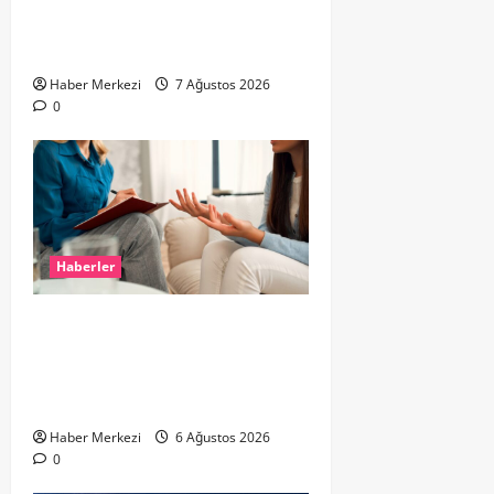
DOKLAAN’DA BİNA ATIKLARI ALEV
ALEV YANIYOR
Haber Merkezi
7 Ağustos 2026
0
Haberler
Hollanda’da Ruh Sağlığı Alarmı:
Genç Yetişkinler Psikolojik
Destek İçin Aile Hekimlerine Akın
Ediyor
Haber Merkezi
6 Ağustos 2026
0