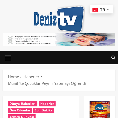
TR
Home
Haberler
Münih’te Çocuklar Peynir Yapmayı Öğrendi
Dünya Haberleri
Haberler
Öne Çıkanlar
Son Dakika
Yemek Dünyası