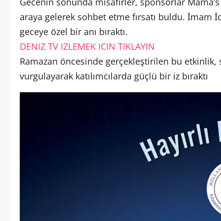
Gecenin sonunda misafirler, sponsorlar Mama’s K
araya gelerek sohbet etme fırsatı buldu. İmam İdri
geceye özel bir anı bıraktı.
DENIZ TV IZLEMEK ICIN TIKLAYIN
Ramazan öncesinde gerçekleştirilen bu etkinlik, 
vurgulayarak katılımcılarda güçlü bir iz bıraktı