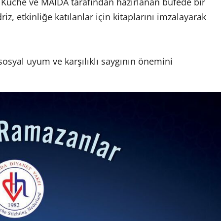
üche ve MAIDA tarafından hazırlanan büfede bir
z, etkinliğe katılanlar için kitaplarını imzalayarak
sosyal uyum ve karşılıklı saygının önemini